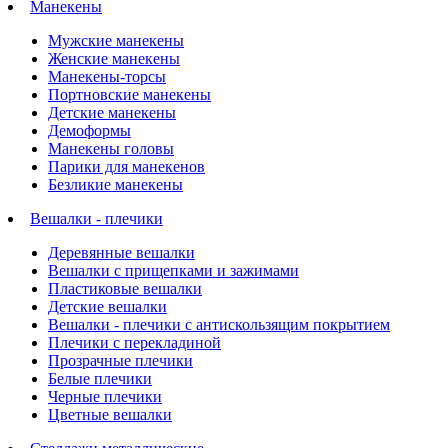
Манекены
Мужские манекены
Женские манекены
Манекены-торсы
Портновские манекены
Детские манекены
Демоформы
Манекены головы
Парики для манекенов
Безликие манекены
Вешалки - плечики
Деревянные вешалки
Вешалки с прищепками и зажимами
Пластиковые вешалки
Детские вешалки
Вешалки - плечики с антискользящим покрытием
Плечики с перекладиной
Прозрачные плечики
Белые плечики
Черные плечики
Цветные вешалки