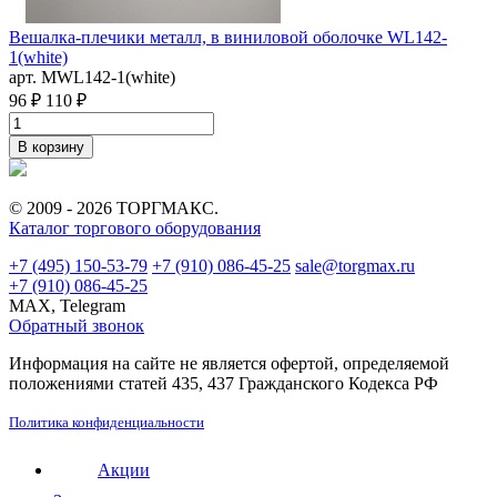
Вешалка-плечики металл, в виниловой оболочке WL142-
С
1(white)
а
арт. MWL142-1(white)
3
96 ₽
110 ₽
В корзину
© 2009 - 2026 ТОРГМАКС.
Каталог торгового оборудования
+7 (495) 150-53-79
+7 (910) 086-45-25
sale@torgmax.ru
+7 (910) 086-45-25
MAX, Telegram
Обратный звонок
Информация на сайте не является офертой, определяемой
положениями статей 435, 437 Гражданского Кодекса РФ
Политика конфиденциальности
Акции