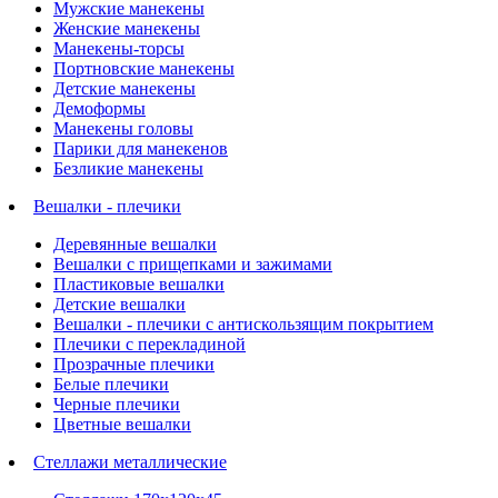
Мужские манекены
Женские манекены
Манекены-торсы
Портновские манекены
Детские манекены
Демоформы
Манекены головы
Парики для манекенов
Безликие манекены
Вешалки - плечики
Деревянные вешалки
Вешалки с прищепками и зажимами
Пластиковые вешалки
Детские вешалки
Вешалки - плечики с антискользящим покрытием
Плечики с перекладиной
Прозрачные плечики
Белые плечики
Черные плечики
Цветные вешалки
Стеллажи металлические