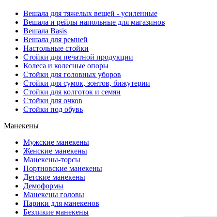
Вешала для тяжелых вещей - усиленные
Вешала и рейлы напольные для магазинов
Вешала Basis
Вешала для ремней
Настольные стойки
Стойки для печатной продукции
Колеса и колесные опоры
Стойки для головных уборов
Стойки для сумок, зонтов, бижутерии
Стойки для колготок и семян
Стойки для очков
Стойки под обувь
Манекены
Мужские манекены
Женские манекены
Манекены-торсы
Портновские манекены
Детские манекены
Демоформы
Манекены головы
Парики для манекенов
Безликие манекены