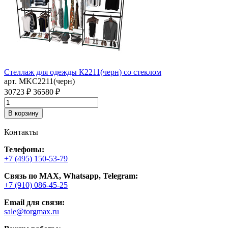
Стеллаж для одежды К2211(черн) со стеклом
В
арт. MKC2211(черн)
W
а
30723 ₽
36580 ₽
9
В корзину
Контакты
Телефоны:
+7 (495) 150-53-79
Связь по MAX, Whatsapp, Telegram:
+7 (910) 086-45-25
Email для связи:
sale@torgmax.ru