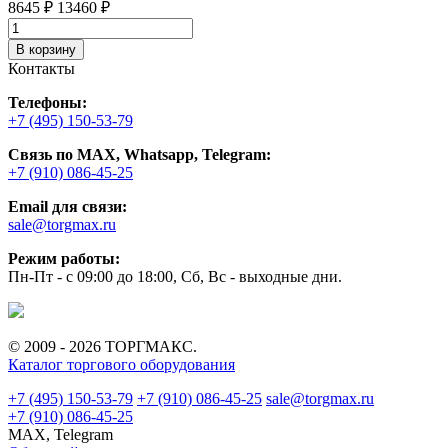
8645 ₽
13460 ₽
1
В корзину
Контакты
Телефоны:
+7 (495) 150-53-79
Связь по MAX, Whatsapp, Telegram:
+7 (910) 086-45-25
Email для связи:
sale@torgmax.ru
Режим работы:
Пн-Пт - с 09:00 до 18:00, Сб, Вс - выходные дни.
© 2009 - 2026 ТОРГМАКС.
Каталог торгового оборудования
+7 (495) 150-53-79
+7 (910) 086-45-25
sale@torgmax.ru
+7 (910) 086-45-25
MAX, Telegram