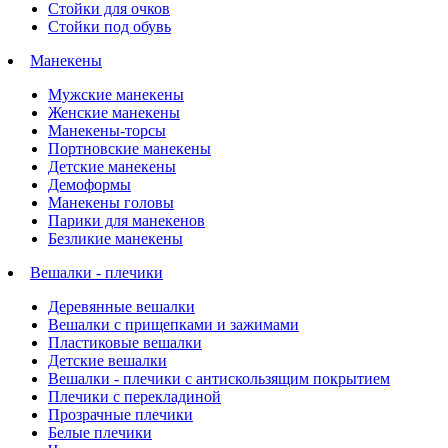
Стойки для очков
Стойки под обувь
Манекены
Мужские манекены
Женские манекены
Манекены-торсы
Портновские манекены
Детские манекены
Демоформы
Манекены головы
Парики для манекенов
Безликие манекены
Вешалки - плечики
Деревянные вешалки
Вешалки с прищепками и зажимами
Пластиковые вешалки
Детские вешалки
Вешалки - плечики с антискользящим покрытием
Плечики с перекладиной
Прозрачные плечики
Белые плечики