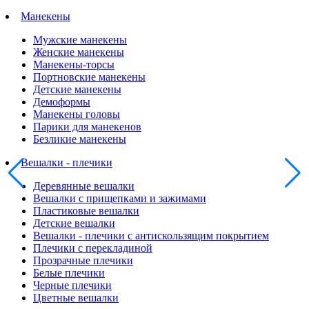
Манекены
Мужские манекены
Женские манекены
Манекены-торсы
Портновские манекены
Детские манекены
Демоформы
Манекены головы
Парики для манекенов
Безликие манекены
Вешалки - плечики
Деревянные вешалки
Вешалки с прищепками и зажимами
Пластиковые вешалки
Детские вешалки
Вешалки - плечики с антискользящим покрытием
Плечики с перекладиной
Прозрачные плечики
Белые плечики
Черные плечики
Цветные вешалки