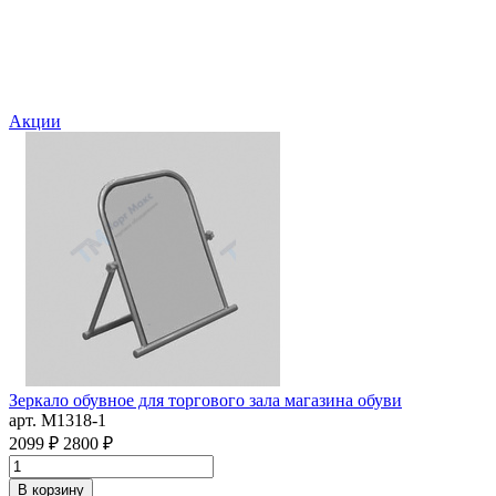
Акции
Зеркало обувное для торгового зала магазина обуви
С
арт. M1318-1
а
2099 ₽
2800 ₽
2
В корзину