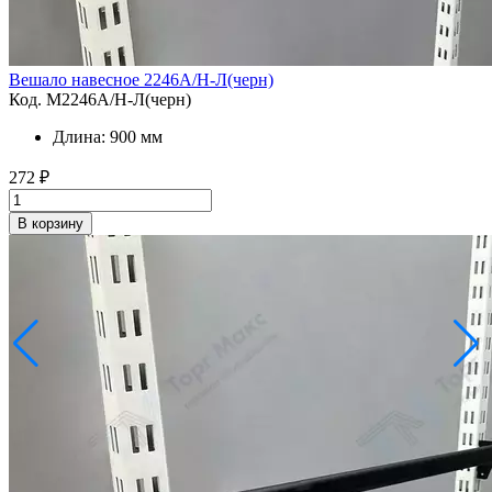
Вешало навесное 2246A/Н-Л(черн)
Код. M2246A/Н-Л(черн)
Длина: 900 мм
272
₽
В корзину