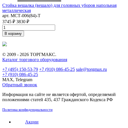
Стойка вешалка (вешало) для головных уборов напольная
С
металлическая
"
арт. MСТ-006(84)-Т
а
П
3745 ₽
3830 ₽
4
В корзину
© 2009 - 2026 ТОРГМАКС.
Каталог торгового оборудования
+7 (495) 150-53-79
+7 (910) 086-45-25
sale@torgmax.ru
+7 (910) 086-45-25
MAX, Telegram
Обратный звонок
Информация на сайте не является офертой, определяемой
положениями статей 435, 437 Гражданского Кодекса РФ
Политика конфиденциальности
Акции