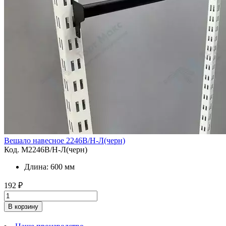
Вешало навесное 2246B/Н-Л(черн)
Код. M2246B/Н-Л(черн)
Длина: 600 мм
192
₽
В корзину