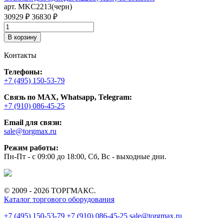
арт. MKC2213(черн)
м
а
30929 ₽
36830 ₽
3
В корзину
Контакты
Телефоны:
+7 (495) 150-53-79
Связь по MAX, Whatsapp, Telegram:
+7 (910) 086-45-25
Email для связи:
sale@torgmax.ru
Режим работы:
Пн-Пт - с 09:00 до 18:00, Сб, Вс - выходные дни.
© 2009 - 2026 ТОРГМАКС.
Каталог торгового оборудования
+7 (495) 150-53-79
+7 (910) 086-45-25
sale@torgmax.ru