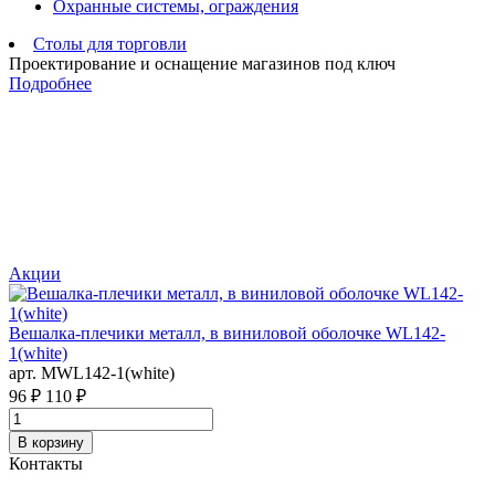
Охранные системы, ограждения
Столы для торговли
Проектирование и оснащение магазинов под ключ
Подробнее
Акции
С
Вешалка-плечики металл, в виниловой оболочке WL142-
а
1(white)
3
арт. MWL142-1(white)
96 ₽
110 ₽
В корзину
Контакты