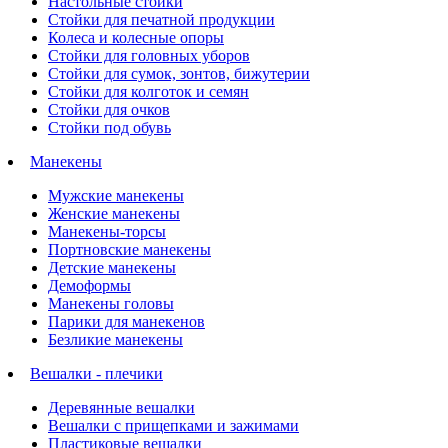
Настольные стойки
Стойки для печатной продукции
Колеса и колесные опоры
Стойки для головных уборов
Стойки для сумок, зонтов, бижутерии
Стойки для колготок и семян
Стойки для очков
Стойки под обувь
Манекены
Мужские манекены
Женские манекены
Манекены-торсы
Портновские манекены
Детские манекены
Демоформы
Манекены головы
Парики для манекенов
Безликие манекены
Вешалки - плечики
Деревянные вешалки
Вешалки с прищепками и зажимами
Пластиковые вешалки