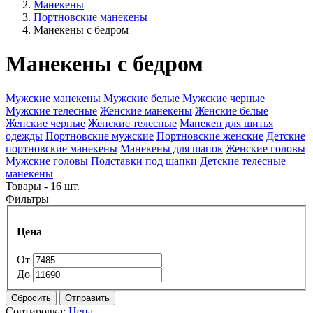
Манекены
Портновские манекены
Манекены с бедром
Манекены с бедром
Мужские манекены
Мужские белые
Мужские черные
Мужские телесные
Женские манекены
Женские белые
Женские черные
Женские телесные
Манекен для шитья
одежды
Портновские мужские
Портновские женские
Детские
портновские манекены
Манекены для шапок
Женские головы
Мужские головы
Подставки под шапки
Детские телесные
манекены
Товары - 16 шт.
Фильтры
Цена
От
До
Сбросить
Отправить
Сортировка:
Цена