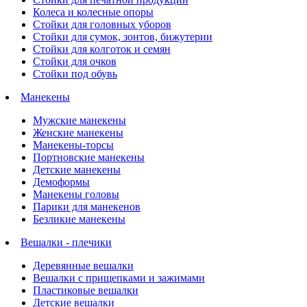
Колеса и колесные опоры
Стойки для головных уборов
Стойки для сумок, зонтов, бижутерии
Стойки для колготок и семян
Стойки для очков
Стойки под обувь
Манекены
Мужские манекены
Женские манекены
Манекены-торсы
Портновские манекены
Детские манекены
Демоформы
Манекены головы
Парики для манекенов
Безликие манекены
Вешалки - плечики
Деревянные вешалки
Вешалки с прищепками и зажимами
Пластиковые вешалки
Детские вешалки