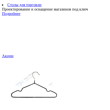
Столы для торговли
Проектирование и оснащение магазинов под ключ
Подробнее
Акции
С
"
а
П
4