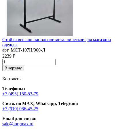
Стойка вешало напольное металлическое для магазина
С
одежды
"
арт. MСТ-107Н/900-Л
а
П
2239 ₽
4
В корзину
Контакты
Телефоны:
+7 (495) 150-53-79
Связь по MAX, Whatsapp, Telegram:
+7 (910) 086-45-25
Email для связи:
sale@torgmax.ru