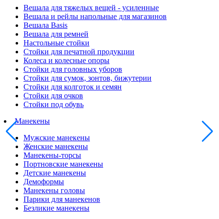
Вешала для тяжелых вещей - усиленные
Вешала и рейлы напольные для магазинов
Вешала Basis
Вешала для ремней
Настольные стойки
Стойки для печатной продукции
Колеса и колесные опоры
Стойки для головных уборов
Стойки для сумок, зонтов, бижутерии
Стойки для колготок и семян
Стойки для очков
Стойки под обувь
Манекены
Мужские манекены
Женские манекены
Манекены-торсы
Портновские манекены
Детские манекены
Демоформы
Манекены головы
Парики для манекенов
Безликие манекены