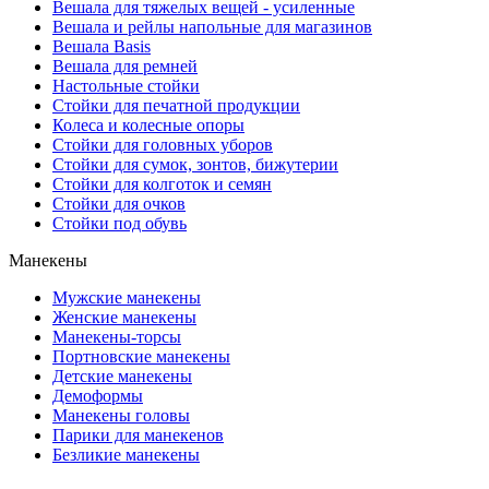
Вешала для тяжелых вещей - усиленные
Вешала и рейлы напольные для магазинов
Вешала Basis
Вешала для ремней
Настольные стойки
Стойки для печатной продукции
Колеса и колесные опоры
Стойки для головных уборов
Стойки для сумок, зонтов, бижутерии
Стойки для колготок и семян
Стойки для очков
Стойки под обувь
Манекены
Мужские манекены
Женские манекены
Манекены-торсы
Портновские манекены
Детские манекены
Демоформы
Манекены головы
Парики для манекенов
Безликие манекены