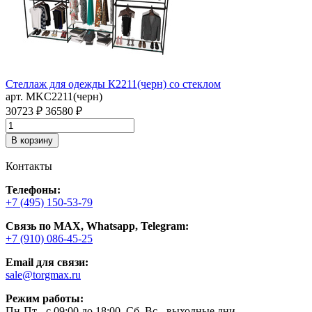
Стеллаж для одежды К2211(черн) со стеклом
П
арт. MKC2211(черн)
а
П
30723 ₽
36580 ₽
3
В корзину
Контакты
Телефоны:
+7 (495) 150-53-79
Связь по MAX, Whatsapp, Telegram:
+7 (910) 086-45-25
Email для связи:
sale@torgmax.ru
Режим работы:
Пн-Пт - с 09:00 до 18:00, Сб, Вс - выходные дни.