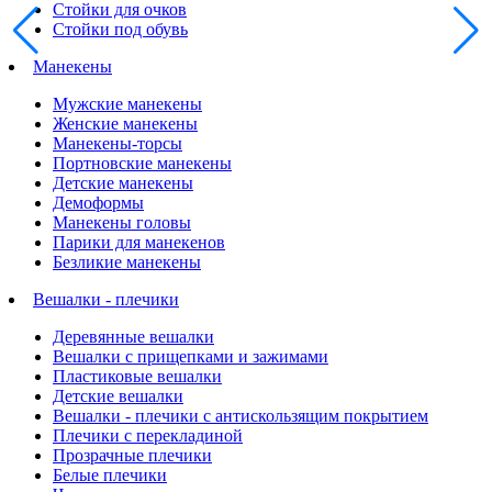
Стойки для очков
Стойки под обувь
Манекены
Мужские манекены
Женские манекены
Манекены-торсы
Портновские манекены
Детские манекены
Демоформы
Манекены головы
Парики для манекенов
Безликие манекены
Вешалки - плечики
Деревянные вешалки
Вешалки с прищепками и зажимами
Пластиковые вешалки
Детские вешалки
Вешалки - плечики с антискользящим покрытием
Плечики с перекладиной
Прозрачные плечики
Белые плечики